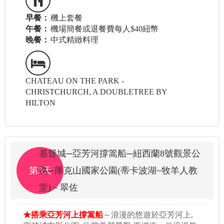
早餐：
機上套餐
午餐：
機場簡餐或退餐費每人$40紐幣
晚餐：
中式精緻料理
CHATEAU ON THE PARK -
CHRISTCHURCH, A DOUBLETREE BY
HILTON
基督城─亞芳河撐篙船─紐西蘭8號觀景公
第3天
路─庫克山國家公園(蒂卡波湖~牧羊人教
堂)－翠佐
★搭乘亞芳河上撐篙船
～浪漫的悠遊於亞芳河上,