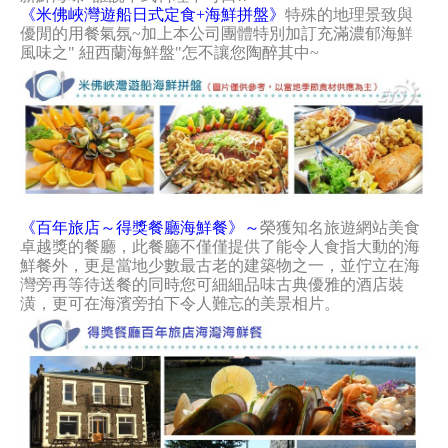
《米佛峽灣遊船日式定食+海鮮拼盤》
特殊的地理景致與
優閒的用餐氣氛~加上本公司團體特別加訂充滿濃郁海鮮
風味之" 紐西蘭海鮮盤"怎不讓您陶醉其中~
《百年旅店～得獎餐廳海鮮餐》～
榮獲知名旅遊網站美食
卓越獎的餐廳，此餐廳不僅僅提供了能令人食指大動的海
鮮餐外，更是當地少數最古老的建築物之一，並佇立在海
灣旁再等待送餐的同時您可細細品味古典優雅的酒店裝
潢，更可在海濱旁拍下令人難忘的美景相片。