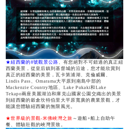
★紐西蘭的8號觀景公路
、有您絕對不可錯過的真正紐
西蘭美景，從皇后鎮到基督城的沿途，您才能欣賞到
真正的紐西蘭的美景，瓦卡第浦湖、克倫威爾、
Lindis Pass、Omarama大平原到南島中部的
Mackenzie Country地區、Lake Pukaki和Lake
Tekapo兩座美麗湖泊和庫克山國家公園交織出的美景
到紐西蘭的穀倉坎特伯里大平原寬廣的農業景觀，才
能讓您體驗紐西蘭的無限風光。
★世界級的景觀-米佛峽灣之旅
～遊船+船上自助午
餐、體驗壯觀的峽灣景致。