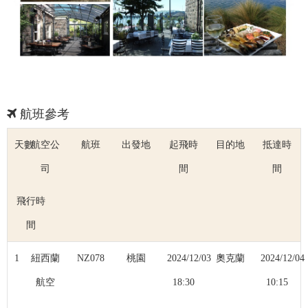
航班參考
天數
航空公
航班
出發地
起飛時
目的地
抵達時
司
間
間
飛行時
間
1
紐西蘭
NZ078
桃園
2024/12/03
奧克蘭
2024/12/04
航空
18:30
10:15