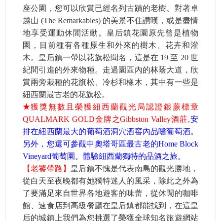
座公園，您可以欣賞已經名列古蹟的老樹、對著卓
越山 (The Remarkables) 的美景不住讚嘆，或是盡情
地享受運動休閒活動。皇后鎮花園原先曾是植物
園，目前種有各種原生和外來的樹木、花卉和灌
木。皇后鎮一帶以花旗松聞名，這是在 19 至 20 世
紀間引進的外來物種。走過園區內的林蔭大道，欣
賞兩旁栽種的花旗松、冷杉和橡木，其中有一些是
紐西蘭最古老的花旗松。
★
獲獎無數且榮獲紐西蘭觀光局認證銀蕨標章
QUALMARK GOLD金牌之Gibbston Valley酒莊,
安
排在紐西蘭最大的葡萄酒洞穴酒窖內品嚐葡萄酒。
另外，您還可參觀中奧塔哥區最古老的Home Block
Vineyard葡萄園。體驗紐西蘭獨特的品酒之旅。
【老饕帶路】
皇后鎮不愧是代表南島的觀光勝地，
從白天至夜晚都有她獨特迷人的風采，除此之外為
了要滿足來自世界各地遊客的味蕾，從休閒的咖啡
館、速食店到高級餐廳在皇后鎮都能找到，在這皇
后的城鎮上我們為您挑選了榮獲全球知名旅遊網站