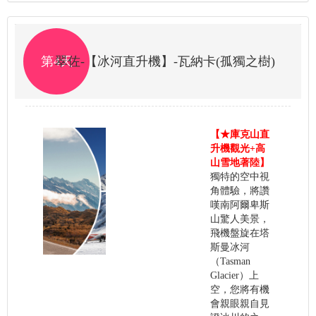
第4天
翠佐-【冰河直升機】-瓦納卡(孤獨之樹)
【★庫克山直
升機觀光+高
山雪地著陸】
獨特的空中視
角體驗，將讚
嘆南阿爾卑斯
山驚人美景，
飛機盤旋在塔
斯曼冰河
（Tasman
Glacier）上
空，您將有機
會親眼親自見