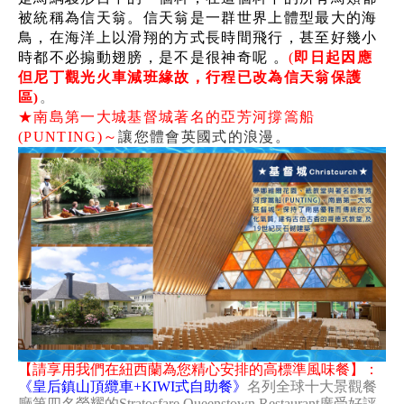
被統稱為信天翁。信天翁是一群世界上體型最大的海
鳥，在海洋上以滑翔的方式長時間飛行，甚至好幾小
時都不必搧動翅膀，是不是很神奇呢 。
(
即日起因應
但尼丁觀光火車減班緣故，行程已改為
信天翁保護
區
。
)
★南島第一大城基督城著名的亞芳河撐篙船
(PUNTING)～
讓您體會英國式的浪漫。
【請享用我們在紐西蘭為您精心安排的高標準風味餐】：
《皇后鎮山頂纜車+KIWI式自助餐》
名列全球十大景觀餐
廳第四名榮耀的Stratosfare Queenstown Restaurant廣受好評