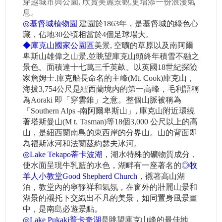
穿越城市與公園, 欣賞美麗景觀,更增添一份浪漫氣
息。
◎
基督城植物園
建園於1863年，是基督城的綠色心
藏，佔地30公頃相當於4個足球場
大。
◆庫克山國家公園區
美景, 空曠的草原以及南阿爾
卑斯山雄偉之山景,並眺望庫克山頭終年積雪不融之
景色。面積達十七萬三千英畝。以英國18世紀探險
家詹姆士.庫克船長命名的主峰(Mt. Cook)庫克山，
海拔3,754公尺是紐西蘭境內的第一高峰，毛利語稱
為Aoraki 即「穿雲錐」之意。整個山脈被稱為
「Southern Alps -南阿爾卑斯山」, 庫克山附近環繞
著塔斯曼山(M t. Tasman)等18個3,000 公尺以上的高
山，是紐西蘭南島的東西岸的分界山。山的背面即
為福斯冰河和法蘭茲約瑟夫冰河。
◎
Lake Tekapo蒂卡波湖
，湖水特殊的礦物質成分，
使水面呈現牛乳藍的水色，湖畔有一座著名的
◎牧
羊人小教堂Good Shepherd Church
，襯著高山湖
泊，教堂內的寧靜祥和氣氛，在窗外的壯麗山景和
湖景的襯托下交織出不凡的美景，如同置身風景畫
中，是南島必遊景點。
◎
Lake Pukaki普卡奇湖
是眺望庫克山峰的最佳地