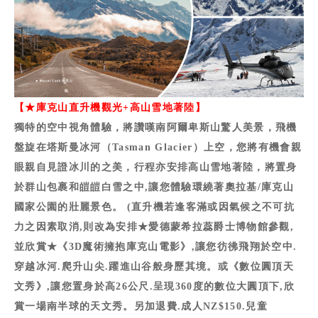
【★庫克山直升機觀光+高山雪地著陸
】
獨特的空中視角體驗，將讚嘆南阿爾卑斯山驚人美景，飛機
盤旋在塔斯曼冰河（Tasman Glacier）上空，您將有機會親
眼親自見證冰川的之美，行程亦安排高山雪地著陸，將置身
於群山包裹和皚皚白雪之中,讓您體驗環繞著奧拉基/庫克山
國家公園的壯麗景色。 (直升機若逢客滿或因氣候之不可抗
力之因素取消,則改為安排★愛德蒙希拉蕊爵士博物館參觀,
並欣賞★《3D魔術擁抱庫克山電影》,讓您彷彿飛翔於空中.
穿越冰河.爬升山尖.躍進山谷般身歷其境。或《數位圓頂天
文秀》,讓您置身於高26公尺.呈現360度的數位大圓頂下,欣
賞一場南半球的天文秀。另加退費.成人NZ$150.兒童