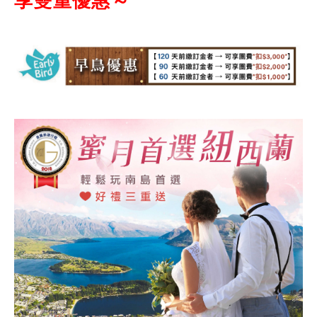
享雙重優惠～