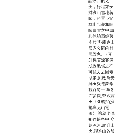
證冰川的之
美，行程亦安
排高山雪地著
陸，將置身於
群山包裹和皚
皚白雪之中,讓
您體驗環繞著
奧拉基/庫克山
國家公園的壯
麗景色。 (直
升機若逢客滿
或因氣候之不
可抗力之因素
取消,則改為安
排★愛德蒙希
拉蕊爵士博物
館參觀,並欣賞
★《3D魔術擁
抱庫克山電
影》,讓您彷彿
飛翔於空中.穿
越冰河.爬升山
尖.躍進山谷般