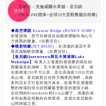
瓦納卡－克倫威爾水果舖－皇后鎮
第5天
(SKYLINE纜車+全球10大景觀餐廳自助餐)
◆高空彈跳
Kawarau Bridge (BUNGY JUMP )
的發源地，您可目睹或自由親身體驗向地心引
力挑戰的樂趣。(自費項目)。
◆噴射快艇
(JET BOAT)，
在清澈的溪流中享
受高速馳騁的樂趣。(自費項目)。
【皇后鎮Queenstown與瓦卡第浦湖Lake
Wakatipu】
歐美人士最愛的渡假勝的就在紐
西蘭最長的湖畔，瓦卡第浦湖長達80公里，湖
水面積達291平方公里，是位高海拔310公尺的
高山湖。皇后鎮更位在得天獨厚的湖畔，為維
多利亞女王打造的地方為名，從最早在湖邊開
墾的牧場到現今紐西蘭最受歡迎的渡假小鎮，
在壯闊的Remarkable和Eyre山腳下，清澈的湖
水和如萬花筒般的自然環境，造就出皇后鎮的
山間靜謐之美。