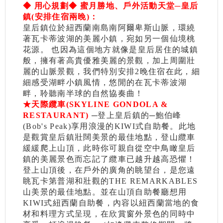
◆ 用心規劃◆ 蜜月勝地、戶外活動天堂─皇后
鎮(安排住宿兩晚)：
皇后鎮位於紐西蘭南島南阿爾卑斯山脈，環繞
著瓦卡蒂波湖的美麗小鎮，宛如另一個仙境桃
花源。 也因為這個地方就像是皇后居住的城鎮
般，擁有著高貴優雅美麗的景觀，加上周圍壯
麗的山脈景觀，我們特別安排2晚住宿在此，細
細感受湖畔小鎮風情，悠閒的在瓦卡蒂波湖
畔，聆聽南半球的自然協奏曲！
★天際纜車(SKYLINE GONDOLA &
RESTAURANT)
─登上皇后鎮的─鮑伯峰
(Bob's Peak)享用浪漫的KIWI式自助餐。此地
是觀賞皇后鎮壯闊美景的最佳地點，登山纜車
緩緩爬上山頂，此時你可親自從空中鳥瞰皇后
鎮的美麗景色而忘記了纜車已越升越高恐懼！
登上山頂後，在戶外的廣角的眺望台，是您遠
眺瓦卡第普湖和壯觀的THE REMARKABLES
山美景的最佳地點。並在山頂自助餐廳想用
KIWI式紐西蘭自助餐，內容以紐西蘭當地的食
材和料理方式呈現，在欣賞窗外景色的同時中