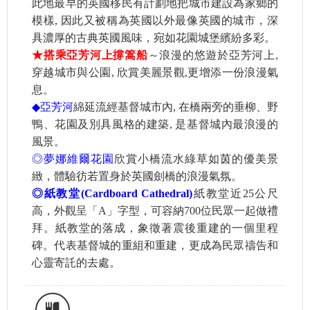
此地最早的英國移民有計劃地把城市建設為家鄉的
模樣, 因此又被稱為英國以外最像英國的城市，深
具濃厚的古典英國風味，宛如花園城堡繽紛多彩。
★搭乘亞芳河上撐篙船
～浪漫的悠遊於亞芳河上,
穿越城市與公園, 欣賞美麗景觀,更增添一份浪漫氣
息。
◆
亞芳河
綿延流經基督城市內, 在橋兩旁的垂柳、野
鴨、花園及別具風格的建築, 是基督城內最浪漫的
風景。
◎夢娜維爾花園
欣賞小橋流水綠草如茵的優美景
緻，體驗彷若置身於英國劍橋的浪漫氣氛。
◎紙教堂(Cardboard Cathedral)
紙教堂近25公尺
高，外觀呈「A」字型，可容納700位民眾一起做禮
拜。紙教堂的落成，象徵著震後重建的一個里程
碑。代表基督城的重組和重建，更成為民眾禱告和
心靈寄託的去處。