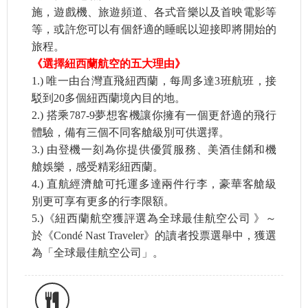
施，遊戲機、旅遊頻道、各式音樂以及首映電影等
等，或許您可以有個舒適的睡眠以迎接即將開始的
旅程。
《選擇紐西蘭航空的五大理由》
1.) 唯一由台灣直飛紐西蘭，每周多達3班航班，接
駁到20多個紐西蘭境內目的地。
2.) 搭乘787-9夢想客機讓你擁有一個更舒適的飛行
體驗，備有三個不同客艙級別可供選擇。
3.) 由登機一刻為你提供優質服務、美酒佳餚和機
艙娛樂，感受精彩紐西蘭。
4.) 直航經濟艙可托運多達兩件行李，豪華客艙級
別更可享有更多的行李限額。
5.)《紐西蘭航空獲評選為全球最佳航空公司 》～
於《Condé Nast Traveler》的讀者投票選舉中，獲選
為「全球最佳航空公司」。