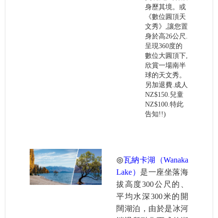
身歷其境。或
《數位圓頂天
文秀》,讓您置
身於高26公尺.
呈現360度的
數位大圓頂下,
欣賞一場南半
球的天文秀。
另加退費.成人
NZ$150.兒童
NZ$100.特此
告知!!)
◎
瓦納卡湖（Wanaka
Lake）
是一座坐落海
拔高度300公尺的、
平均水深300米的開
闊湖泊，由於是冰河