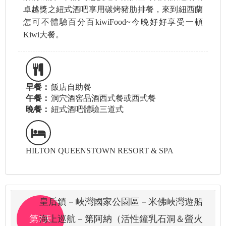
卓越獎之紐式酒吧享用碳烤豬肋排餐，來到紐西蘭
怎可不體驗百分百kiwiFood~今晚好好享受一頓
Kiwi大餐。
早餐：
飯店自助餐
午餐：
洞穴酒窖品酒西式餐或西式餐
晚餐：
紐式酒吧體驗三道式
HILTON QUEENSTOWN RESORT & SPA
皇后鎮－峽灣國家公園區－米佛峽灣遊船
第7天
海上巡航－第阿納（活性鐘乳石洞＆螢火