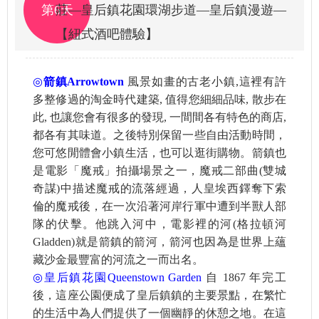
第6天
莊—皇后鎮花園環湖步道—皇后鎮漫遊—
【紐式酒吧體驗】
◎
箭鎮Arrowtown
風景如畫的古老小鎮,這裡有許
多整修過的淘金時代建築, 值得您細細品味, 散步在
此, 也讓您會有很多的發現, 一間間各有特色的商店,
都各有其味道。之後特別保留一些自由活動時間，
您可悠閒體會小鎮生活，也可以逛街購物。箭鎮也
是電影「魔戒」拍攝場景之一，魔戒二部曲(雙城
奇謀)中描述魔戒的流落經過，人皇埃西鐸奪下索
倫的魔戒後，在一次沿著河岸行軍中遭到半獸人部
隊的伏擊。他跳入河中，電影裡的河(格拉頓河
Gladden)就是箭鎮的箭河，箭河也因為是世界上蘊
藏沙金最豐富的河流之一而出名。
◎
皇后鎮花園Queenstown Garden
自 1867 年完工
後，這座公園便成了皇后鎮鎮的主要景點，在繁忙
的生活中為人們提供了一個幽靜的休憩之地。在這