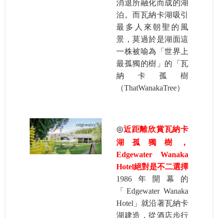
消退所融化而成的湖
泊。而瓦納卡湖吸引
最多人來朝聖的風
景，莫過於是湖面這
一株被喻為「世界上
最孤獨的樹」的「瓦
納卡孤樹
（ThatWanakaTree）
◎
近距離欣賞瓦納卡
湖孤獨樹，
Edgewater Wanaka
Hotel絕對是不二選擇
1986年開幕的
「Edgewater Wanaka
Hotel」就沿著瓦納卡
湖建造，從酒店步行