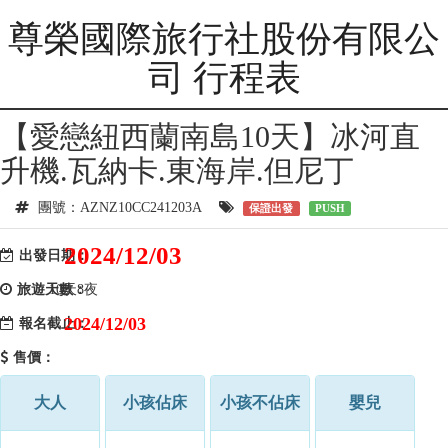
尊榮國際旅行社股份有限公
司 行程表
【愛戀紐西蘭南島10天】冰河直
升機.瓦納卡.東海岸.但尼丁
團號：AZNZ10CC241203A
保證出發
PUSH
2024/12/03
出發日期：
旅遊天數：
10天8夜
2024/12/03
報名截止：
售價：
大人
小孩佔床
小孩不佔床
嬰兒