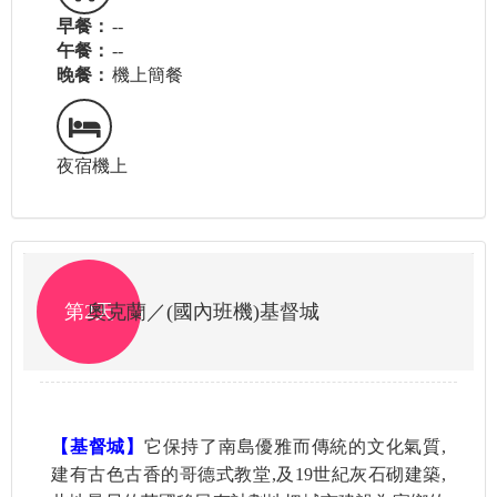
早餐：
--
午餐：
--
晚餐：
機上簡餐
夜宿機上
第2天
奧克蘭／(國內班機)基督城
【基督城】
它保持了南島優雅而傳統的文化氣質,
建有古色古香的哥德式教堂,及19世紀灰石砌建築,