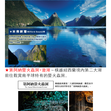
★第阿納螢火蟲洞+遊湖
～橫越紐西蘭境內第二大湖
前往觀賞南半球特有的螢火蟲洞。