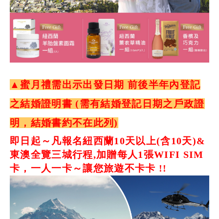
▲蜜月禮需出示出發日期 前後半年內登記
之結婚證明書 (需有結婚登記日期之戶政證
明，結婚書約不在此列)
即日起～凡報名紐西蘭10天以上(含10天)&
東澳全覽三城行程,加贈每人1張WIFI SIM
卡，一人一卡～讓您旅遊不卡卡 !!