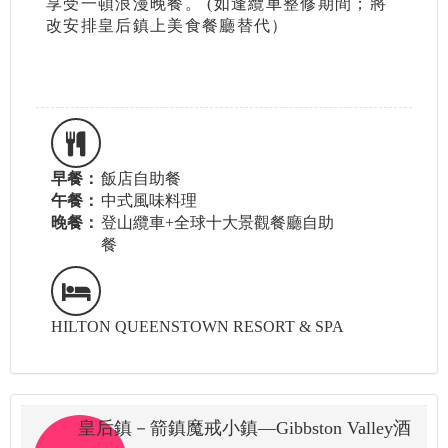
享受一頓浪漫晚餐。 (如逢纜車整修期間；將
改安排皇后鎮上美食餐廳替代）
早餐：
飯店自助餐
午餐：
中式風味料理
晚餐：
登山纜車+全球十大景觀餐廳自助
餐
HILTON QUEENSTOWN RESORT & SPA
皇后鎮－箭鎮魔戒小鎮—Gibbston Valley酒