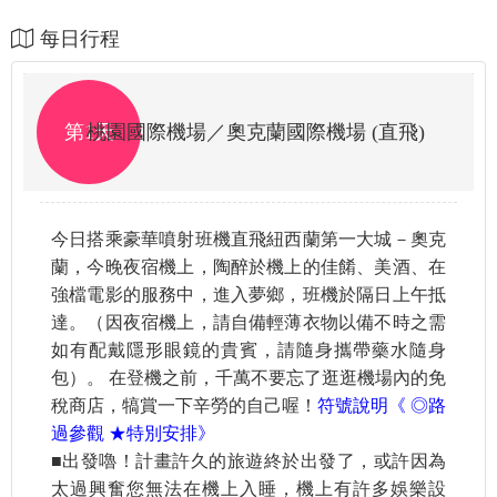
每日行程
第1天
桃園國際機場／奧克蘭國際機場 (直飛)
今日搭乘豪華噴射班機直飛紐西蘭第一大城－奧克
蘭，今晚夜宿機上，陶醉於機上的佳餚、美酒、在
強檔電影的服務中，進入夢鄉，班機於隔日上午抵
達。（因夜宿機上，請自備輕薄衣物以備不時之需
如有配戴隱形眼鏡的貴賓，請隨身攜帶藥水隨身
包）。 在登機之前，千萬不要忘了逛逛機場內的免
稅商店，犒賞一下辛勞的自己喔！
符號說明《 ◎路
過參觀 ★特別安排》
■出發嚕！計畫許久的旅遊終於出發了，或許因為
太過興奮您無法在機上入睡，機上有許多娛樂設