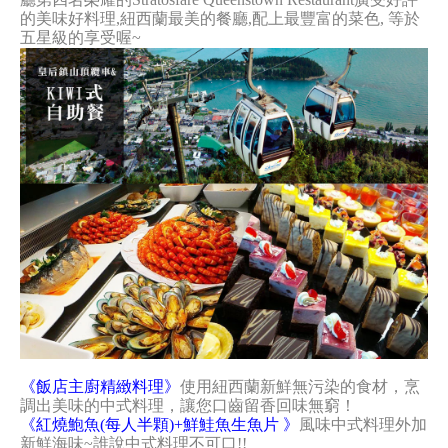
的美味好料理,紐西蘭最美的餐廳,配上最豐富的菜色, 等於
五星級的享受喔~
《飯店主廚精緻料理》
使用紐西蘭新鮮無污染的食材，烹
調出美味的中式料理，讓您口齒留香回味無窮！
《紅燒鮑魚(每人半顆)+鮮鮭魚生魚片 》
風味中式料理外加
新鮮海味~誰說中式料理不可口!!