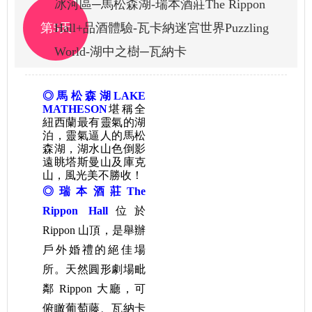
冰河區─馬松森湖-瑞本酒莊The Rippon
第5天
Hall+品酒體驗-瓦卡納迷宮世界Puzzling
World-湖中之樹─瓦納卡
◎
馬松森湖LAKE
MATHESON
堪稱全
紐西蘭最有靈氣的湖
泊，靈氣逼人的馬松
森湖，湖水山色倒影
遠眺塔斯曼山及庫克
山，風光美不勝收！
◎瑞本酒莊
The
Rippon Hall
位於
Rippon 山頂，是舉辦
戶外婚禮的絕佳場
所。天然圓形劇場毗
鄰 Rippon 大廳，可
俯瞰葡萄藤、瓦納卡