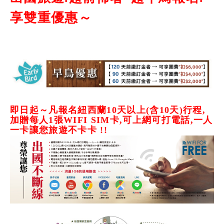
享雙重優惠～
即日起～凡報名紐西蘭10天以上(含10天)行程,
加贈每人1張WIFI SIM卡,可上網可打電話,一人
一卡讓您旅遊不卡卡 !!