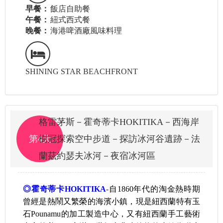
早餐：
飯店自助餐
午餐：
紐式西式餐
晚餐：
海港啤酒廠風味料理
SHINING STAR BEACHFRONT
格雷茅斯－霍奇蒂卡HOKITIKA－西海岸
第4天
樹冠探索空中步道－探訪冰河谷遺跡－法
蘭茲約瑟夫冰河－夜宿冰河區
◎霍奇蒂卡HOKITIKA
-
自1860年代的淘金熱時期
曾經是熱鬧又繁榮的海濱小鎮，現是紐西蘭特有玉
石Pounamu的加工製造中心，又有紐西蘭手工藝術