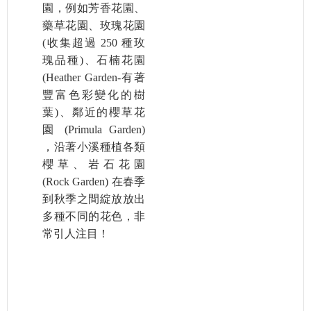
園，例如芳香花園、
藥草花園、玫瑰花園
(收集超過 250 種玫
瑰品種)、石楠花園
(Heather Garden-有著
豐富色彩變化的樹
葉)、鄰近的櫻草花
園 (Primula Garden)
，沿著小溪種植各類
櫻草、岩石花園
(Rock Garden) 在春季
到秋季之間綻放放出
多種不同的花色，非
常引人注目！