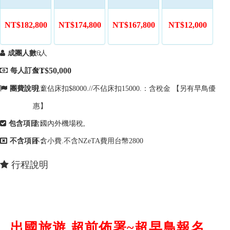
NT$182,800
NT$174,800
NT$167,800
NT$12,000
成團人數：
16人
NT$50,000
每人訂金：
團費說明：
兒童佔床扣$8000.//不佔床扣15000.：含稅金 【另有早鳥優
惠】
包含項目：
含國內外機場稅,
不含項目：
不含小費.不含NZeTA費用台幣2800
行程說明
出國旅遊.超前佈署~超早鳥報名.