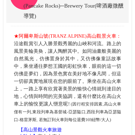
(Pancake Rocks)─Brewery Tour(啤酒廠微醺
導覽)
★阿爾卑斯山號(TRANZ ALPINE)高山觀景火車：
沿途觀賞引人入勝景觀秀麗的山峽和河流。路上的
風景美輪美奐，讓人陶醉其中。如同油畫般美麗的
自然風光，仿佛置身於其中，又仿佛像童話故事
中，乘坐通往夢想王國的彩虹快車，眼前的這一切
仿佛是夢幻，因為景色實在美好地不像凡間，但這
一切卻真實地展現在您的眼前了。乘坐在高山火車
上，一路上享有欣賞著美景的愉快心情就到達目的
地，心情與時間的完美協調，還有什麼比在高山火
車上的愉悅更讓人愜意呢!
(因行程安排因素,高山火車
僅有一列,東段列車為基督城-亞瑟隘口,西段列車為亞瑟隘
口-格雷茅斯, 若無訂到火車則每位退費169紐幣/大人)
【高山景觀火車旅遊