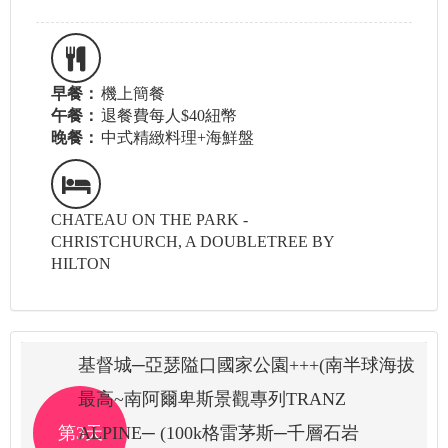
早餐：
機上簡餐
午餐：
退餐費每人$40紐幣
晚餐：
中式精緻料理+海鮮盤
CHATEAU ON THE PARK -
CHRISTCHURCH, A DOUBLETREE BY
HILTON
基督城─亞瑟隘口國家公園+++(南半球海拔
最高~南阿爾卑斯景觀專列TRANZ
第3天
ALPINE─ (100k格雷茅斯─千層石岩