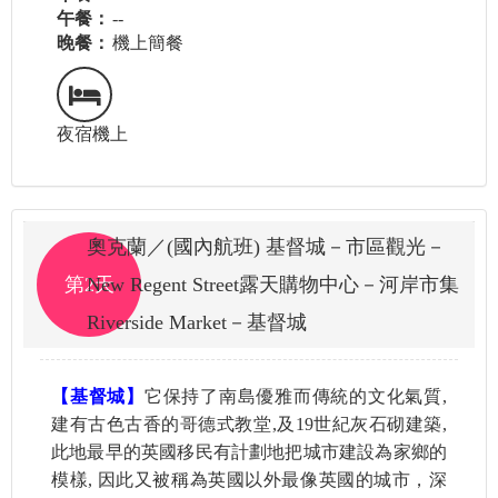
午餐：
--
晚餐：
機上簡餐
夜宿機上
奧克蘭／(國內航班) 基督城－市區觀光－
第2天
New Regent Street露天購物中心－河岸市集
Riverside Market－基督城
【基督城】
它保持了南島優雅而傳統的文化氣質,
建有古色古香的哥德式教堂,及19世紀灰石砌建築,
此地最早的英國移民有計劃地把城市建設為家鄉的
模樣, 因此又被稱為英國以外最像英國的城市，深