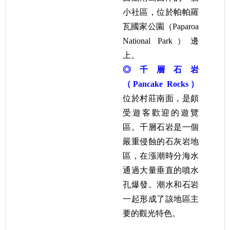
小社區，位於
帕帕羅
瓦國家公園
（Paparoa
National Park）邊
上。
◎千層石岩
（Pancake Rocks）
位於村莊南面，是頗
受遊客歡迎的遊覽
區。千層石岩是一個
嚴重侵蝕的
石灰岩
地
區，在漲潮時分海水
通過大量垂直的噴水
孔爆發。潮水和石岩
一起形成了該地區主
要的觀光特色。