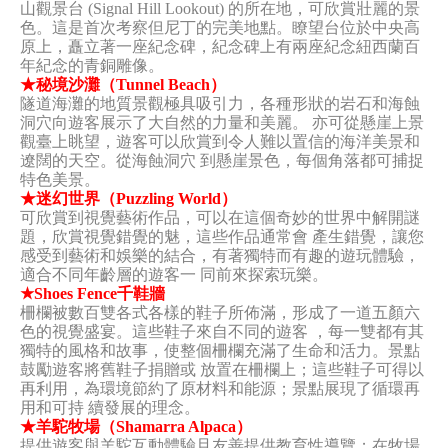
山觀景台 (Signal Hill Lookout) 的所在地，可欣賞壯麗的景
色。這是首次考察但尼丁的完美地點。瞭望台位於中央高
原上，矗立著一座紀念碑，紀念碑上有兩座紀念紐西蘭百
年紀念的青銅雕像。
★秘境沙灘（Tunnel Beach）
隧道海灘的地質景觀極具吸引力，各種形狀的岩石和海蝕
洞穴向遊客展示了大自然的力量和美麗。 亦可從懸崖上景
觀臺上眺望，遊客可以欣賞到令人難以置信的海洋美景和
遼闊的天空。從海蝕洞穴 到懸崖景色，每個角落都可捕捉
特色美景。
★迷幻世界（Puzzling World）
可欣賞到視覺藝術作品，可以在這個奇妙的世界中解開謎
題，欣賞視覺錯覺的魅，這些作品通常會 產生錯覺，讓您
感受到藝術和娛樂的結合，有著獨特而有趣的遊玩體驗，
適合不同年齡層的遊客一 同前來探索玩樂。
★Shoes Fence千鞋牆
柵欄被數百雙各式各樣的鞋子所佈滿，形成了一道五顏六
色的視覺盛宴。這些鞋子來自不同的遊客 ，每一雙都有其
獨特的風格和故事，使整個柵欄充滿了生命和活力。景點
鼓勵遊客將舊鞋子捐贈或 放置在柵欄上；這些鞋子可得以
再利用，為環境節約了原材料和能源；景點展現了循環再
用和可持 續發展的理念。
★羊駝牧場（Shamarra Alpaca）
提供遊客與羊駝互動體驗且友善提供教育性導覽；在牧場