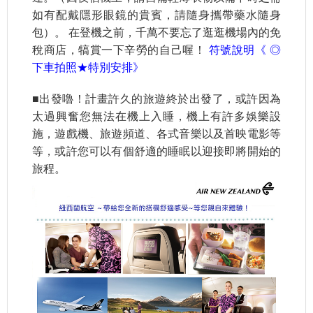
如有配戴隱形眼鏡的貴賓，請隨身攜帶藥水隨身
包）。 在登機之前，千萬不要忘了逛逛機場內的免
稅商店，犒賞一下辛勞的自己喔！
符號說明《 ◎
下車拍照
★特別安排》
■出發嚕！計畫許久的旅遊終於出發了，或許因為
太過興奮您無法在機上入睡，機上有許多娛樂設
施，遊戲機、旅遊頻道、各式音樂以及首映電影等
等，或許您可以有個舒適的睡眠以迎接即將開始的
旅程。