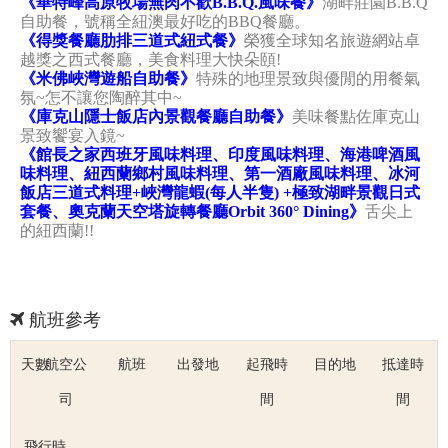
《華特峰高原牧場無肉不歡B.B.Q.風味餐》
湖畔莊園B.B.Q
自助餐，號稱全紐澳最好吃的BBQ餐廳。
《得獎餐廳肋排三道式紐式餐》
榮獲全球知名旅遊網站卓
越獎之西式餐廳，美食料理大快朵頤!
《米佛峽灣遊船自助餐》
特殊的地理景致與優閒的用餐氣
氛~怎不讓您陶醉其中~
《
庫克山隱士飯店內景觀餐廳自助餐》
美味餐點佐庫克山
景致饗宴入鏡~
《館長之家西班牙風味料理、印度風味料理、海港啤酒風
味料理、紐西蘭鄉村風味料理、第一酒廠風味料理、冰河
飯店三道式料理+峽灣龍蝦(每人半隻) +極致湖畔景觀日式
套餐、奧克蘭天空塔旋轉餐廳Orbit 360° Dining
》
舌尖上
的紐西蘭!!
航班參考
天數
航空公
航班
出發地
起飛時
目的地
抵達時
司
間
間
飛行時