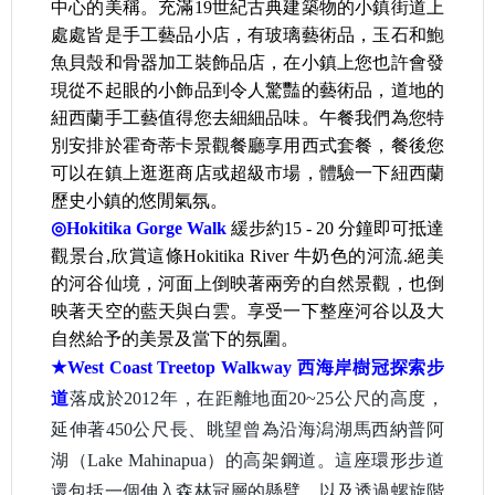
中心的美稱。充滿19世紀古典建築物的小鎮街道上
處處皆是手工藝品小店，有玻璃藝術品，玉石和鮑
魚貝殼和骨器加工裝飾品店，在小鎮上您也許會發
現從不起眼的小飾品到令人驚豔的藝術品，道地的
紐西蘭手工藝值得您去細細品味。午餐我們為您特
別安排於霍奇蒂卡景觀餐廳享用西式套餐，餐後您
可以在鎮上逛逛商店或超級市場，體驗一下紐西蘭
歷史小鎮的悠閒氣氛。
◎Hokitika Gorge Walk
緩步約15 - 20 分鐘即可抵達
觀景台,欣賞這條Hokitika River 牛奶色的河流.絕
美
的河谷仙境，河面上倒映著兩旁的自然景觀，也倒
映著天空的藍天與白雲。享受一下整座河谷以及大
自然給予的美景及當下的氛圍。
West Coast Treetop Walkway
西海岸樹冠探索步
★
道
落成於2012年，在距離地面20~25公尺的高度，
延伸著450公尺長、眺望曾為沿海潟湖馬西納普阿
湖（Lake Mahinapua）的高架鋼道。這座環形步道
還包括一個伸入森林冠層的懸臂，以及透過螺旋階