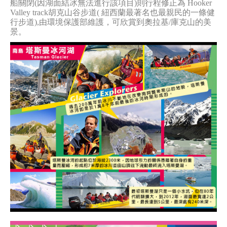
船關閉(因湖面結冰無法進行該項目)則行程修正為 Hooker
Valley track胡克山谷步道( 紐西蘭最著名也最親民的一條健
行步道),由環境保護部維護，可欣賞到奧拉基/庫克山的美
景。