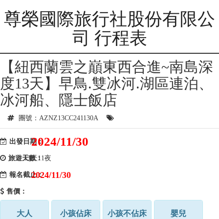
尊榮國際旅行社股份有限公
司 行程表
【紐西蘭雲之巔東西合進~南島深
度13天】早鳥.雙冰河.湖區連泊、
冰河船、隱士飯店
團號：AZNZ13CC241130A
2024/11/30
出發日期：
旅遊天數：
13天11夜
2024/11/30
報名截止：
售價：
大人
小孩佔床
小孩不佔床
嬰兒