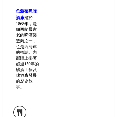
◎蒙蒂思啤
酒廠
建於
1868年，是
紐西蘭最古
老的啤酒製
造商之一，
也是西海岸
的標誌。內
部牆上掛著
超過150年的
釀酒工藝及
啤酒廠發展
的歷史故
事。