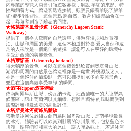
內專業的導覽人員會引領遊客參觀，解說 羊駝的來歷、特
性和飼養方式。讓遊客透過接觸、觀察及餵養羊駝了解羊
駝相關特性習性。這個景點 將自然、教育和娛樂融合在一
起，為遊客創造了難忘的回憶。
★格萊諾基風景步道（Glenorchy Lagoon Scenic
Walkway）
提供了一個令人驚嘆的自然環境，供遊客漫步和欣賞湖
泊、山脈和周圍的美景，這個木棧道對於喜 愛大自然和遠
足的人來說是一個絕佳的選擇，讓您可以在寧靜的環境中
享受新西蘭的美麗景色。
★格萊諾基（Glenorchy lookout）
得天獨厚的景色；可以在這個觀景點欣賞到奧塔哥山脈、
湖泊和周圍的自然景色讓這裡像是一處世 外桃源般迷人，
亦是一個絕佳的攝影點，您可以捕捉到眾多的美麗景色，
並且在這個高處享受寧靜 的瞬間。
★酒莊Rippon酒莊體驗
依南阿爾卑斯山脈，傍瓦納卡湖，紐西蘭唯一的大陸型氣
候產區，釀出葡萄酒以其細緻、複雜且獨特 的風味而受到
國際評審和愛酒者的高度評價。
★塔斯曼冰河衝鋒船體驗
塔斯曼冰河位於紐西蘭南島阿爾卑斯山脈，是南半球最長
的冰河。體驗者可以欣賞到壯麗的冰川景 觀，包括藍色冰
川湖、懸崖峭壁和巨大的冰山，讓人嘆為觀止。 若遇冰河