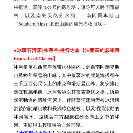
梯抵達、高達46公尺的觀景塔，讓你可以將周遭森
林，以及南島天然分水嶺——南阿爾卑斯山
（Southern Alps）北部山脈的風光盡收眼底～
●冰磧石河床(冰河谷)健行之旅【法蘭茲約瑟冰河
Franz Josef Glacier】
冰河坐落在西海岸溫帶雨林區內，源自南阿爾卑斯
山脈終年積雪的山峰，其中最著名的就是海拔都在
三千五百公尺以上的庫克和塔斯曼山峰。將安排行
走在數萬年前，冰河曾經以其雷霆萬鈞之姿，所轟
然流動過的遺址河床上。伴隨著河床兩旁被冰河切
割後的陡峭山坡和長滿綠色植被，以及滔滔滾動的
冰河融水。遠眺著前方翻騰在砂石塵土之中的冰
河。更顯現出其獨特的自然景觀。