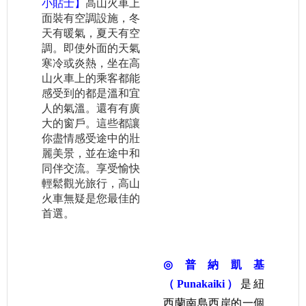
小貼士】
高山火車上
面裝有空調設施，冬
天有暖氣，夏天有空
調。即使外面的天氣
寒冷或炎熱，坐在高
山火車上的乘客都能
感受到的都是溫和宜
人的氣溫。還有有廣
大的窗戶。這些都讓
你盡情感受途中的壯
麗美景，並在途中和
同伴交流。享受愉快
輕鬆觀光旅行，高山
火車無疑是您最佳的
首選。
◎
普納凱基
（Punakaiki）
是紐
西蘭
南島
西岸
的一個