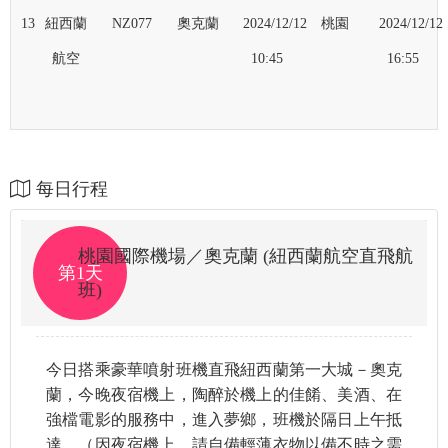
13
紐西蘭
NZ077
奧克蘭
2024/12/12
桃園
2024/12/12
航空
10:45
16:55
每日行程
桃園國際機場／奧克蘭 (紐西蘭航空直飛航
第1天
班)
今日搭乘豪華噴射班機直飛紐西蘭第一大城－奧克
蘭，今晚夜宿機上，陶醉於機上的佳餚、美酒、在
強檔電影的服務中，進入夢鄉，班機於隔日上午抵
達。（因夜宿機上，請自備輕薄衣物以備不時之需