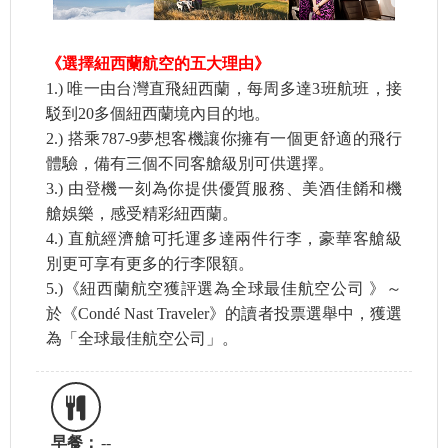
《選擇紐西蘭航空的五大理由》
1.) 唯一由台灣直飛紐西蘭，每周多達3班航班，接
駁到20多個紐西蘭境內目的地。
2.) 搭乘787-9夢想客機讓你擁有一個更舒適的飛行
體驗，備有三個不同客艙級別可供選擇。
3.) 由登機一刻為你提供優質服務、美酒佳餚和機
艙娛樂，感受精彩紐西蘭。
4.) 直航經濟艙可托運多達兩件行李，豪華客艙級
別更可享有更多的行李限額。
5.)《紐西蘭航空獲評選為全球最佳航空公司 》～
於《Condé Nast Traveler》的讀者投票選舉中，獲選
為「全球最佳航空公司」。
早餐：
--