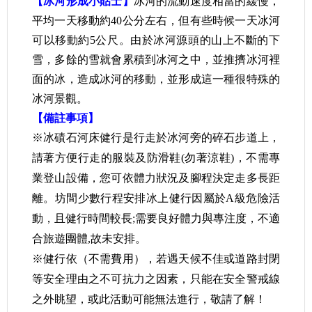
【冰河形成小貼士】
冰河的流動速度相當的緩慢，
平均一天移動約40公分左右，但有些時候一天冰河
可以移動約5公尺。由於冰河源頭的山上不斷的下
雪，多餘的雪就會累積到冰河之中，並推擠冰河裡
面的冰，造成冰河的移動，並形成這一種很特殊的
冰河景觀。
【備註事項】
※冰磧石河床健行是行走於冰河旁的碎石步道上，
請著方便行走的服裝及防滑鞋(勿著涼鞋)，不需專
業登山設備，您可依體力狀況及腳程決定走多長距
離。坊間少數行程安排冰上健行因屬於A級危險活
動，且健行時間較長;需要良好體力與專注度，不適
合旅遊團體,故未安排。
※健行依（不需費用），若遇天候不佳或道路封閉
等安全理由之不可抗力之因素，只能在安全警戒線
之外眺望，或此活動可能無法進行，敬請了解！