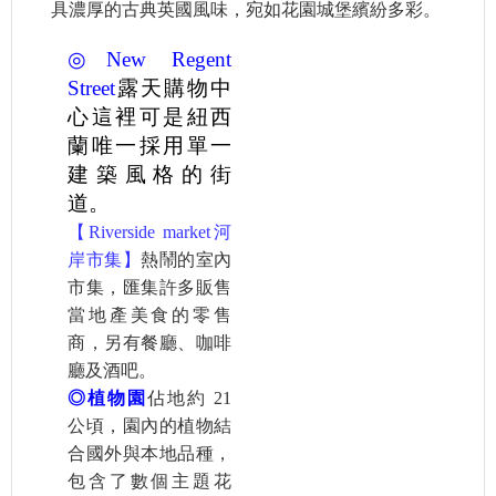
具濃厚的古典英國風味，宛如花園城堡繽紛多彩。
◎New Regent
Street
露
天購物中
心這裡可是紐西
蘭唯一採用單一
建築風格的街
道。
【Riverside market河
岸市集】
熱鬧的室內
市集，匯集許多販售
當地產美食的零售
商，另有餐廳、咖啡
廳及酒吧。
◎植物園
佔地約 21
公頃，園內的植物結
合國外與本地品種，
包含了數個主題花